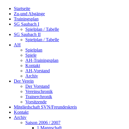
Startseite
Zu-und Abgänge
Trainingsplan
SG Saubach I
Spielplan / Tabelle
SG Saubach II
Spielplan / Tabelle
AH
Spielplan
Spiele
AH-Trainingsplan
Kontakt
AH-Vorstand
Archiv
Der Verein
Der Vorstand
Vereinschronik
Trainerchronik
Vorsitzende
Mitgliedschaft SVN/Freundeskreis
Kontakt
Archiv
Saison 2006 / 2007
1.Mannschaft